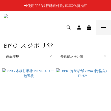
📢使用FPS/銀行轉帳付款, 即享2%折扣💵
📢凡購物滿$199 順豐自提點免運費📦📦
📢凡購物滿$199 順豐自提點免運費📦📦
BMC スジボリ堂
商品排序
每頁顯示 48 個