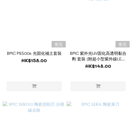
售完
售完
BMC PS500s 光固化補土套裝
BMC 紫外光UV固化高透明黏合
劑 套裝 (附超小型紫外線LED
HK$158.00
燈) TOME010S
HK$148.00