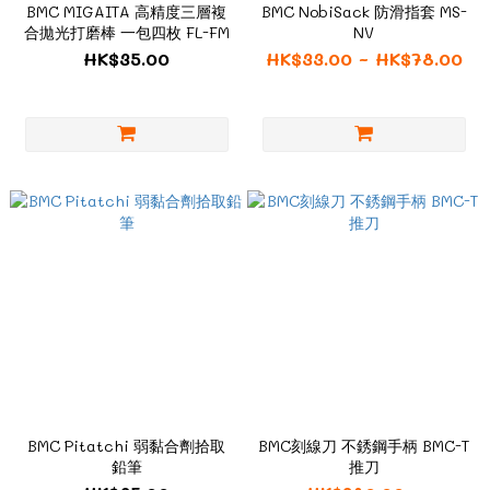
BMC MIGAITA 高精度三層複
BMC NobiSack 防滑指套 MS-
合拋光打磨棒 一包四枚 FL-FM
NV
HK$35.00
HK$33.00 ~ HK$78.00
BMC Pitatchi 弱黏合劑拾取
BMC刻線刀 不銹鋼手柄 BMC-T
鉛筆
推刀