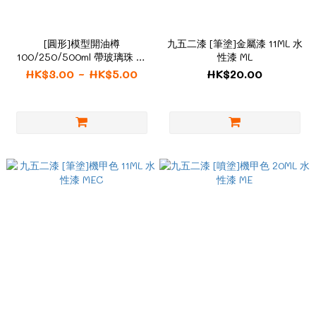
[圓形]模型開油樽
九五二漆 [筆塗]金屬漆 11ML 水
100/250/500ml 帶玻璃珠 有
性漆 ML
刻度 噴油用 尖嘴瓶膠樽
HK$3.00 ~ HK$5.00
HK$20.00