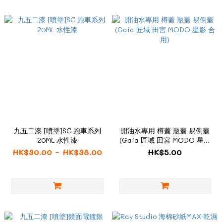
九五二漆 [噴塗]SC 跑車系列
開油水專用 樽蓋 瓶蓋 易倒蓋
20ML 水性漆
(Gaia 匠域 田宮 MODO 星影
合用)
HK$30.00 ~ HK$38.00
HK$5.00