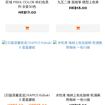
匠域 MEKA COLOR 科幻色系
九五二漆 面相筆 模型上色筆
列 全套30色
HK$18.00
HK$17.00
[日版原廠直送] KAMOI Kabuki
水性漆 海綿上色化妝棉 乾濕兩
S 遮蓋膠紙
用海綿 一包10個