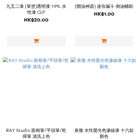
九五二漆 [筆塗]透明漆 11ML 水
[開油神器] 迷你漏斗 倒油輔助
性漆 CLP
HK$1.00
HK$20.00
RAY Studio 面相筆/平頭筆/乾
泉微 水性螢光色滲線液 十六款
掃筆 漬洗上色
顏色