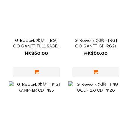
G-Rework 水貼 - [RG]
G-Rework 水貼 - [RG]
OO QAN[T] FULL SABER
OO QAN[T] CD-RG21
CD-RG21-FS
HK$50.00
HK$50.00