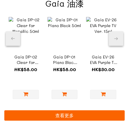
Gaia 油漆
Gaia DP-02
Gaia DP-01
Gaia EV-26
Clear for
Piano Black
EVA Purple TV
Metallic 50ml
50ml
Ver. 15ml
HK$58.00
HK$58.00
HK$30.00
查看更多