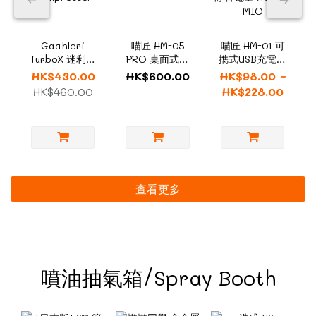
Gaahleri
喵匠 HM-05
喵匠 HM-01 可
TurboX 迷利氣
PRO 桌面式高
擕式USB充電氣
泵 Mini Air
性能氣泵 附氣
泵 可替換電池
HK$430.00
HK$600.00
HK$98.00 ~
Compressor
缸
輕量化靜音電量
HK$460.00
HK$228.00
HOBBY MIO
查看更多
噴油抽氣箱/Spray Booth