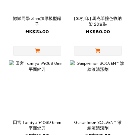
懶懶同學 3mm加厚模型鑷
[3D打印] 馬克筆撞色收納
子
架 28支裝
HK$25.00
HK$80.00
田宮 Tamiya 74069 6mm
Gunprimer SOLVEN™ 滲
平面銼刀
線液清潔劑