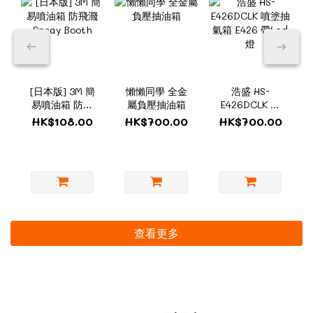
[日本版] 3M 簡
懶懶同學 全金
浩盛 HS-
易噴油箱 防飛
屬負壓抽油箱
E426DCLK 噴
濺 Spray
塗抽氣箱 E426
HK$108.00
HK$700.00
HK$700.00
Booth
帶Led燈
查看更多