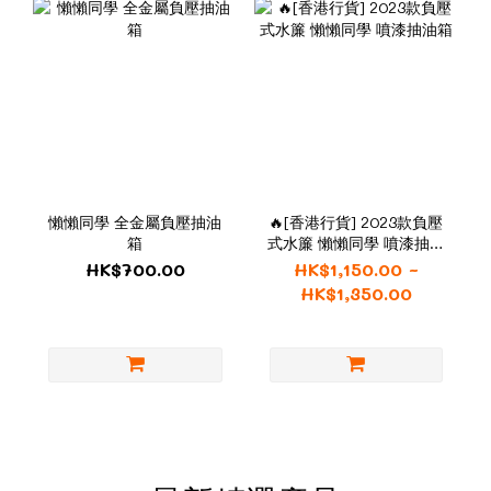
懶懶同學 全金屬負壓抽油
🔥[香港行貨] 2023款負壓
箱
式水簾 懶懶同學 噴漆抽油
箱
HK$700.00
HK$1,150.00 ~
HK$1,350.00