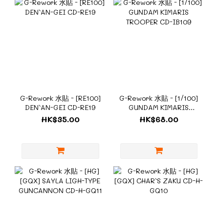
G-Rework 水貼 - [RE100]
G-Rework 水貼 - [1/100]
DEN`AN-GEI CD-RE19
GUNDAM KIMARIS
TROOPER CD-IB109
HK$35.00
HK$68.00