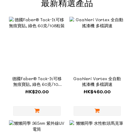
最新精選產品
德國Faber® Tack-It可移
Gaahleri Vortex 全自動
無痕寶貼, 綠色 60克/108
搖漆機 多檔調速
粒裝
HK$20.00
HK$460.00