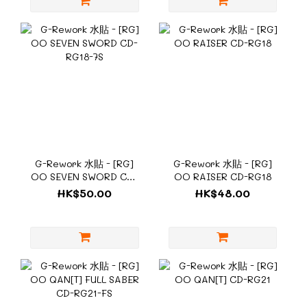
G-Rework 水貼 - [RG]
G-Rework 水貼 - [RG]
OO SEVEN SWORD CD-
OO RAISER CD-RG18
RG18-7S
HK$50.00
HK$48.00