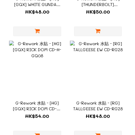
[GQX] WHITE GUNDAM
[THUNDERBOLT]
CD-H-GQ09
FULLARMOR GUNDAM
HK$48.00
HK$50.00
CD-H-TB01
G-Rework 水貼 - [HG]
G-Rework 水貼 - [RG]
[GQX] RICK DOM CD-H-
TALLGEESE EW CD-RG28
GQ08
HK$54.00
HK$48.00