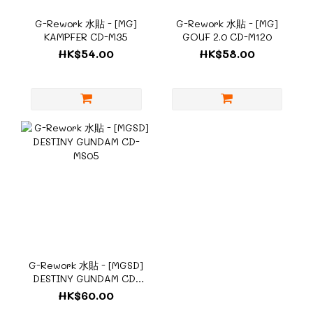
G-Rework 水貼 - [MG]
G-Rework 水貼 - [MG]
KAMPFER CD-M35
GOUF 2.0 CD-M120
HK$54.00
HK$58.00
G-Rework 水貼 - [MGSD]
DESTINY GUNDAM CD-
MS05
HK$60.00