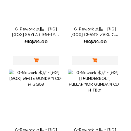
G-Rework 水貼 - [HG]
G-Rework 水貼 - [HG]
[GQX] SAYLA LIGH-TYPE
[GQX] CHAR`S ZAKU CD-
GUNCANNON CD-H-
H-GQ10
HK$34.00
HK$34.00
GQ11
G-Rework 水貼 - [HG]
G-Rework 水貼 - [HG]