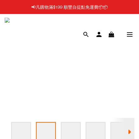
📢凡購物滿$199 順豐自提點免運費📦📦
📢凡購物滿$199 順豐自提點免運費📦📦
📢每日1PM前落單, 最快即日發貨/門市自取🔥
📢使用FPS/銀行轉帳付款, 即享2%折扣💵
📢凡購物滿$199 順豐自提點免運費📦📦