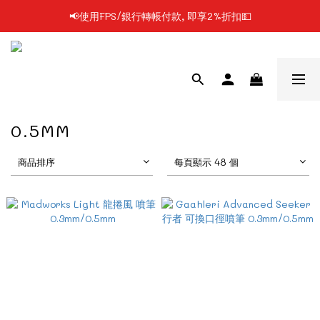
📢使用FPS/銀行轉帳付款, 即享2%折扣💵
📢凡購物滿$199 順豐自提點免運費📦📦
📢凡購物滿$199 順豐自提點免運費📦📦
0.5MM
商品排序
每頁顯示 48 個