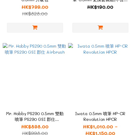
筆本體，兼用0.35槍身!!) JMC-
HK$799.00
HK$190.00
05
HK$828.00
Mr. Hobby PS290 0.5mm 雙動
Iwata 0.5mm 噴筆 HP-CR
噴筆 PS290 GSI 郡仕
Revolution HPCR
Airbrush
HK$898.00
HK$1,010.00 ~
HK$998.00
HK$1,150.00