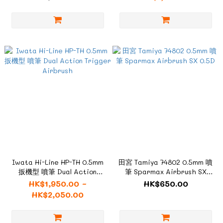
Iwata Hi-Line HP-TH 0.5mm
田宮 Tamiya 74802 0.5mm 噴
扳機型 噴筆 Dual Action
筆 Sparmax Airbrush SX
Trigger Airbrush
0.5D
HK$1,950.00 ~
HK$650.00
HK$2,050.00