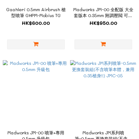
Gaahleri 0.5mm Airbrush 槍
Madworks JM-00 全配版 大全
型噴筆 GHPM-Mobius TG
套版本 0.35mm 附調壓閥 可換
噴杯 子彈型噴嘴 附大小噴杯
HK$600.00
HK$950.00
0.5mm配件包
Madworks JM-00 噴筆+專用
Madworks JM系列噴
0.5mm 升級包
筆-0.5mm 更換套裝組(不含噴