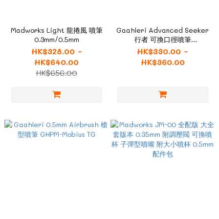
Madworks Light 龍捲風 噴筆
Gaahleri Advanced Seeker
0.3mm/0.5mm
行者 可換口徑噴筆
0.3mm/0.5mm
HK$328.00 ~
HK$330.00 ~
HK$640.00
HK$360.00
HK$656.00