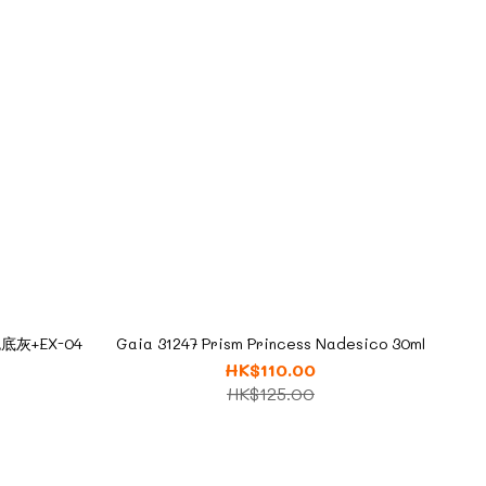
底灰+EX-04
Gaia 31247 Prism Princess Nadesico 30ml
HK$110.00
HK$125.00