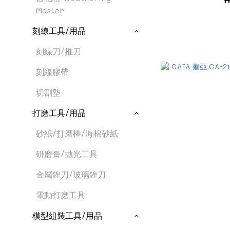
Master
刻線工具/用品
刻線刀/推刀
刻線膠帶
切割墊
打磨工具/用品
砂紙/打磨棒/海棉砂紙
研磨膏/抛光工具
金屬銼刀/玻璃銼刀
電動打磨工具
模型組裝工具/用品