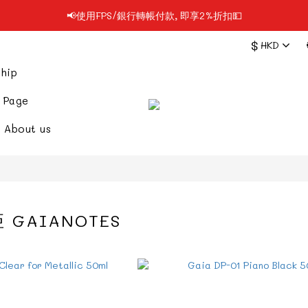
📢使用FPS/銀行轉帳付款, 即享2%折扣💵
📢凡購物滿$199 順豐自提點免運費📦📦
$
HKD
📢凡購物滿$199 順豐自提點免運費📦📦
hip
 Page
About us
 GAIANOTES