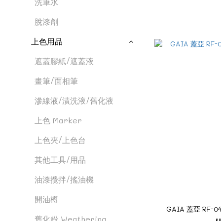
洗筆水
脫漆劑
上色用品
遮蓋膠紙/遮蓋液
畫筆/面相筆
滲線液/漬洗液/舊化液
上色 Marker
上色夾/上色台
其他工具/用品
油漆攪拌/搖油機
開油樽
GAIA 蓋亞 RF-0
舊化粉 Weathering
H