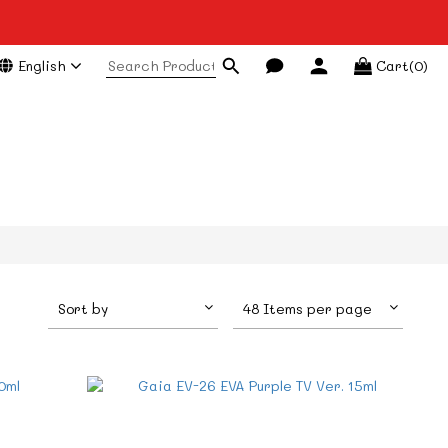
English
Cart(0)
Sort by
48 Items per page