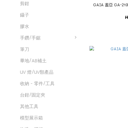
剪鉗
GAIA 蓋亞 GA-2
鑷子
H
膠水
手鑽/手鋸
筆刀
畢地/AB補土
UV 燈/UV類產品
收納 - 零件/工具
台鉗/固定夾
其他工具
模型展示箱