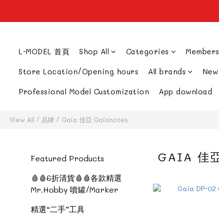
L-MODEL 首頁
Shop All
Categories
Members
Store Location/Opening hours
All brands
New
Professional Model Customization
App download
View All
/
品牌
/
Gaia 佳亞 Gaianotes
GAIA 佳亞
Featured Products
🩸🩸6折清貨🩸🩸各款精選
Mr.Hobby 噴罐/Marker
精選“二手”工具