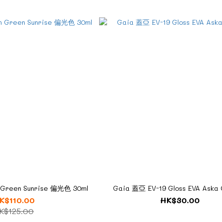
m Green Sunrise 偏光色 30ml
Gaia 蓋亞 EV-19 Gloss EVA Aska
K$110.00
HK$30.00
K$125.00