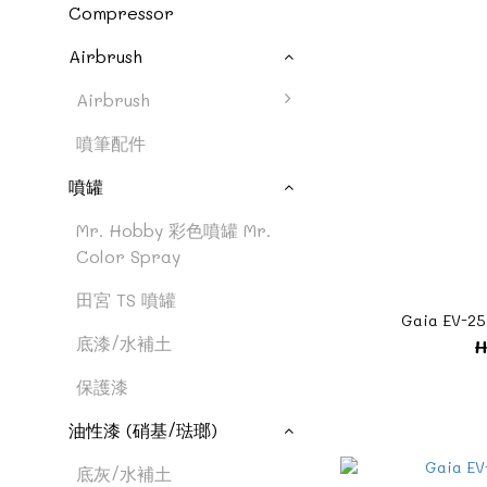
Compressor
Airbrush
Airbrush
噴筆配件
噴罐
Mr. Hobby 彩色噴罐 Mr.
Color Spray
田宮 TS 噴罐
Gaia EV-25 
底漆/水補土
H
保護漆
油性漆 (硝基/琺瑯)
底灰/水補土