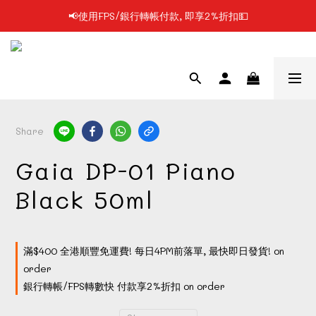
📢使用FPS/銀行轉帳付款, 即享2%折扣💵
📢凡購物滿$199 順豐自提點免運費📦📦
📢凡購物滿$199 順豐自提點免運費📦📦
Share
Gaia DP-01 Piano
Black 50ml
滿$400 全港順豐免運費! 每日4PM前落單, 最快即日發貨! on
order
銀行轉帳/FPS轉數快 付款享2%折扣 on order