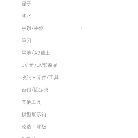
鑷子
膠水
手鑽/手鋸
筆刀
畢地/AB補土
UV 燈/UV類產品
收納 - 零件/工具
台鉗/固定夾
其他工具
模型展示箱
改造 - 膠板