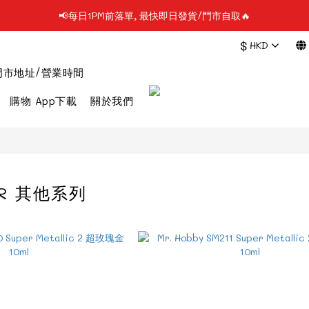
📢每日1PM前落單, 最快即日發貨/門市自取🔥
📢凡購物滿$199 順豐自提點免運費📦📦
$
HKD
📢使用FPS/銀行轉帳付款, 即享2%折扣💵
門市地址/營業時間
📢凡購物滿$199 順豐自提點免運費📦📦
購物 App下載
關於我們
OR 其他系列