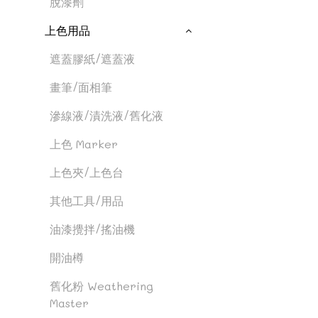
脫漆劑
上色用品
遮蓋膠紙/遮蓋液
畫筆/面相筆
滲線液/漬洗液/舊化液
上色 Marker
上色夾/上色台
其他工具/用品
油漆攪拌/搖油機
開油樽
舊化粉 Weathering
Master