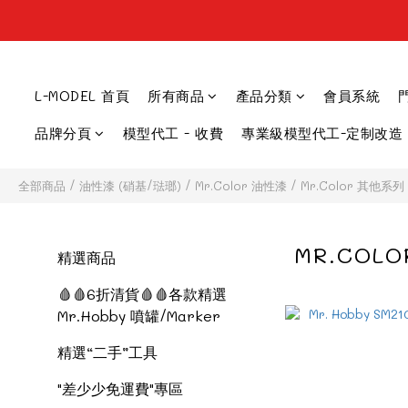
L-MODEL 首頁
所有商品
產品分類
會員系統
品牌分頁
模型代工 - 收費
專業級模型代工-定制改造
全部商品
/
油性漆 (硝基/琺瑯)
/
Mr.Color 油性漆
/
Mr.Color 其他系列
MR.COL
精選商品
🩸🩸6折清貨🩸🩸各款精選
Mr.Hobby 噴罐/Marker
精選“二手”工具
"差少少免運費"專區