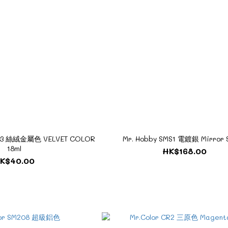
V03 絲絨金屬色 VELVET COLOR
Mr. Hobby SMS1 電鍍銀 Mirror S
18ml
HK$168.00
K$40.00