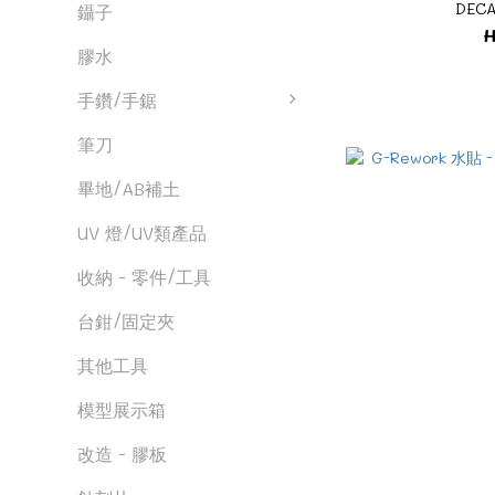
DECA
鑷子
H
膠水
手鑽/手鋸
筆刀
畢地/AB補土
UV 燈/UV類產品
收納 - 零件/工具
台鉗/固定夾
其他工具
模型展示箱
改造 - 膠板