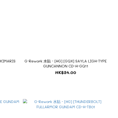
 KIMARIS
G-Rework 水貼 - [HG] [GQX] SAYLA LIGH-TYPE
GUNCANNON CD-H-GQ11
HK$34.00