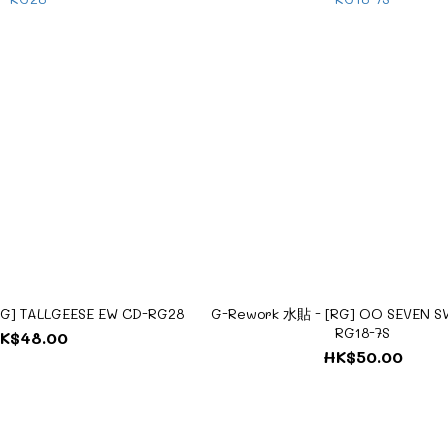
G] TALLGEESE EW CD-RG28
G-Rework 水貼 - [RG] OO SEVEN 
RG18-7S
K$48.00
HK$50.00