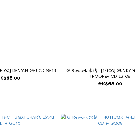
E100] DEN`AN-GEI CD-RE19
G-Rework 水貼 - [1/100] GUNDAM
TROOPER CD-IB109
K$35.00
HK$68.00