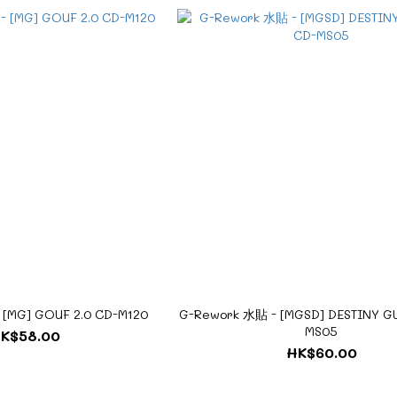
[MG] GOUF 2.0 CD-M120
G-Rework 水貼 - [MGSD] DESTINY 
MS05
K$58.00
HK$60.00