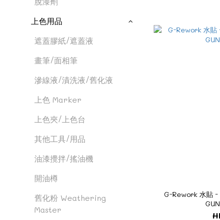
脫漆劑
上色用品
遮蓋膠紙/遮蓋液
畫筆/面相筆
滲線液/漬洗液/舊化液
上色 Marker
上色夾/上色台
其他工具/用品
油漆攪拌/搖油機
開油樽
G-Rework 水貼 - 
舊化粉 Weathering
GUN
Master
H