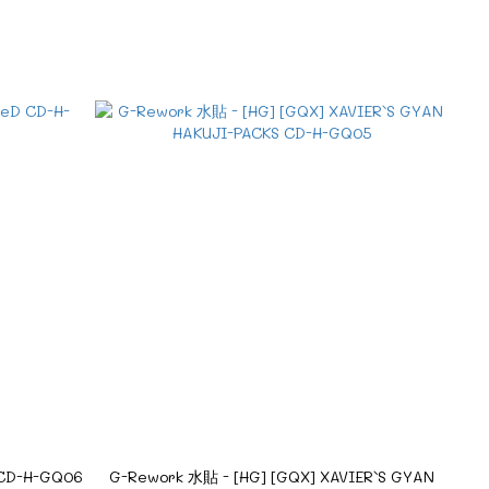
 CD-H-GQ06
G-Rework 水貼 - [HG] [GQX] XAVIER`S GYAN