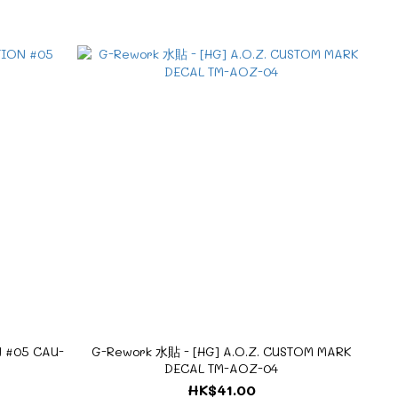
 #05 CAU-
G-Rework 水貼 - [HG] A.O.Z. CUSTOM MARK
DECAL TM-AOZ-04
HK$41.00