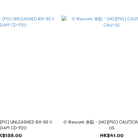
[PG] UNLEASHED RX-93 V
G-Rework 水貼 - [HG][MG] CAUTION
DAM CD-P20
05
K$138.00
HK$41.00