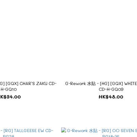
G] [GQX] CHAR`S ZAKU CD-
G-Rework 水貼 - [HG] [GQX] WHIT
H-GQ10
CD-H-GQ09
K$34.00
HK$48.00