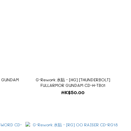
E GUNDAM
G-Rework 水貼 - [HG] [THUNDERBOLT]
FULLARMOR GUNDAM CD-H-TB01
HK$50.00