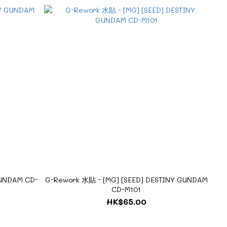
GUNDAM CD-
G-Rework 水貼 - [MG] [SEED] DESTINY GUNDAM
CD-M101
HK$65.00