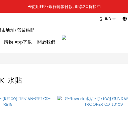
📢使用FPS/銀行轉帳付款, 即享2%折扣💵
📢凡購物滿$199 順豐自提點免運費📦📦
$
HKD
📢凡購物滿$199 順豐自提點免運費📦📦
門市地址/營業時間
購物 App下載
關於我們
RK 水貼