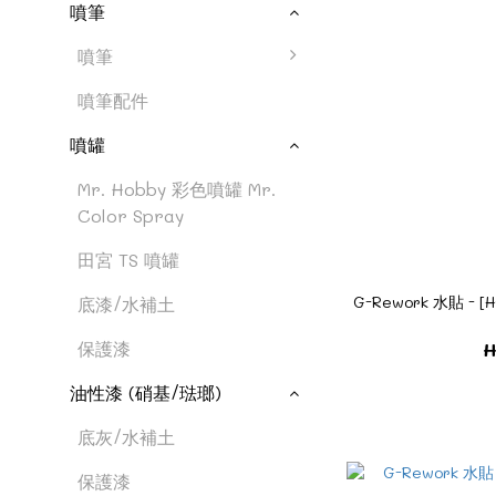
噴筆
噴筆
噴筆配件
噴罐
Mr. Hobby 彩色噴罐 Mr.
Color Spray
田宮 TS 噴罐
G-Rework 水貼 - [H
底漆/水補土
保護漆
H
油性漆 (硝基/琺瑯)
底灰/水補土
保護漆