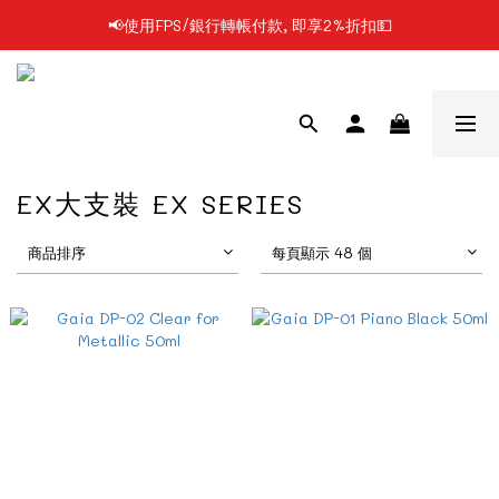
📢使用FPS/銀行轉帳付款, 即享2%折扣💵
📢凡購物滿$199 順豐自提點免運費📦📦
📢凡購物滿$199 順豐自提點免運費📦📦
EX大支裝 EX SERIES
商品排序
每頁顯示 48 個