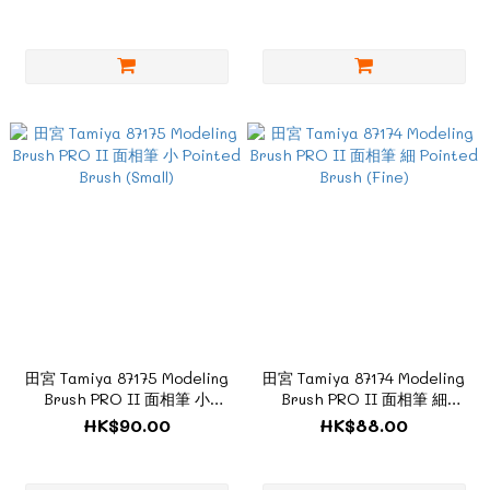
田宮 Tamiya 87175 Modeling
田宮 Tamiya 87174 Modeling
Brush PRO II 面相筆 小
Brush PRO II 面相筆 細
Pointed Brush (Small)
Pointed Brush (Fine)
HK$90.00
HK$88.00