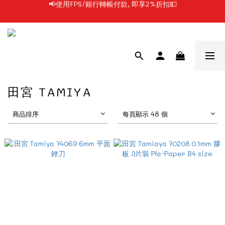
📢凡購物滿$199 順豐自提點免運費📦📦
📢凡購物滿$199 順豐自提點免運費📦📦
📢每日1PM前落單, 最快即日發貨/門市自取🔥
📢使用FPS/銀行轉帳付款, 即享2%折扣💵
📢凡購物滿$199 順豐自提點免運費📦📦
田宮 TAMIYA
商品排序
每頁顯示 48 個