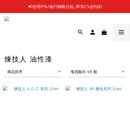
📢使用FPS/銀行轉帳付款, 即享2%折扣💵
📢凡購物滿$199 順豐自提點免運費📦📦
📢凡購物滿$199 順豐自提點免運費📦📦
煉技人 油性漆
商品排序
每頁顯示 48 個