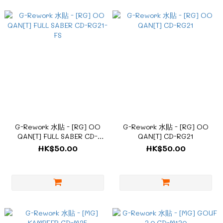
G-Rework 水貼 - [RG] OO
G-Rework 水貼 - [RG] OO
QAN[T] FULL SABER CD-
QAN[T] CD-RG21
RG21-FS
HK$50.00
HK$50.00