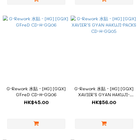
G-Rework 水貼 - [HG] [GQX]
G-Rework 水貼 - [HG] [GQX]
GFreD CD-H-GQ06
XAVIER`S GYAN HAKUJI-
PACKS CD-H-GQ05
HK$45.00
HK$56.00