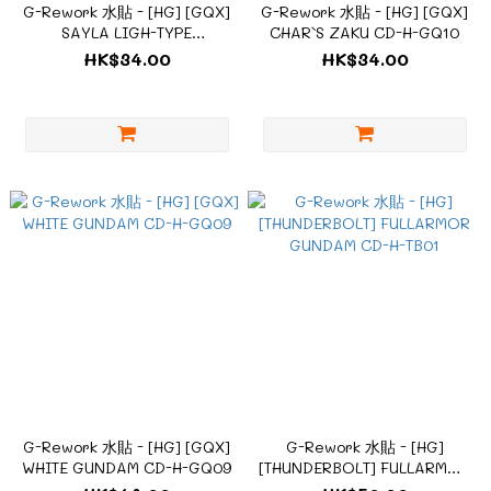
G-Rework 水貼 - [HG] [GQX]
G-Rework 水貼 - [HG] [GQX]
SAYLA LIGH-TYPE
CHAR`S ZAKU CD-H-GQ10
GUNCANNON CD-H-GQ11
HK$34.00
HK$34.00
G-Rework 水貼 - [HG] [GQX]
G-Rework 水貼 - [HG]
WHITE GUNDAM CD-H-GQ09
[THUNDERBOLT] FULLARMOR
GUNDAM CD-H-TB01