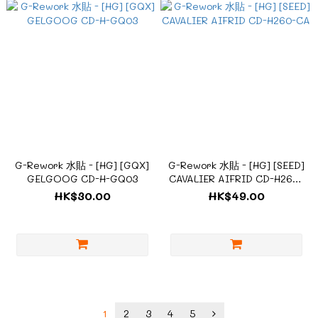
G-Rework 水貼 - [HG] [GQX]
G-Rework 水貼 - [HG] [SEED]
GELGOOG CD-H-GQ03
CAVALIER AIFRID CD-H260-
CA
HK$30.00
HK$49.00
1
2
3
4
5