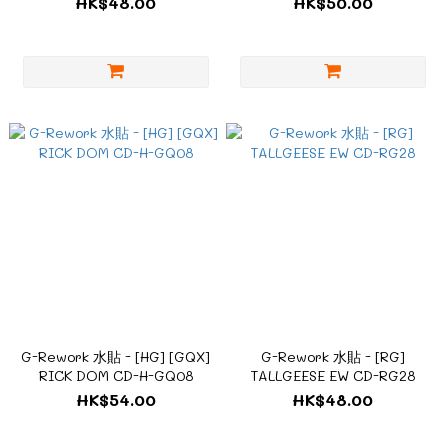
HK$48.00
HK$50.00
G-Rework 水貼 - [HG] [GQX]
G-Rework 水貼 - [RG]
RICK DOM CD-H-GQ08
TALLGEESE EW CD-RG28
HK$54.00
HK$48.00