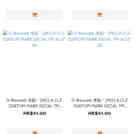
G-Rework 水貼 - [HG] A.O.Z.
G-Rework 水貼 - [MG] A.O.Z
CUSTOM MARK DECAL TM-
CUSTOM MARK DECAL TM-
AOZ-04
AOZ-03
HK$41.00
HK$41.00