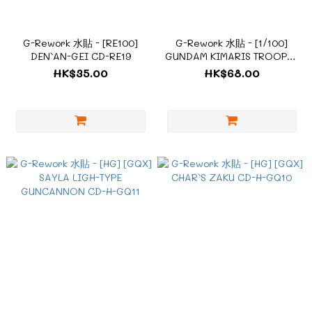
G-Rework 水貼 - [RE100]
G-Rework 水貼 - [1/100]
DEN`AN-GEI CD-RE19
GUNDAM KIMARIS TROOPER
CD-IB109
HK$35.00
HK$68.00