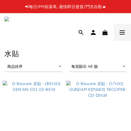
📢每日1PM前落單, 最快即日發貨/門市自取🔥
📢凡購物滿$199 順豐自提點免運費📦📦
📢使用FPS/銀行轉帳付款, 即享2%折扣💵
📢凡購物滿$199 順豐自提點免運費📦📦
水貼
商品排序
每頁顯示 48 個