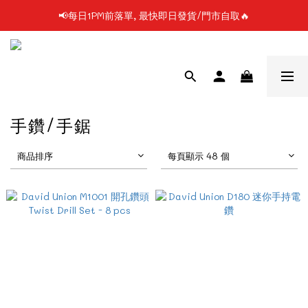
📢每日1PM前落單, 最快即日發貨/門市自取🔥
📢凡購物滿$199 順豐自提點免運費📦📦
📢使用FPS/銀行轉帳付款, 即享2%折扣💵
📢凡購物滿$199 順豐自提點免運費📦📦
手鑽/手鋸
商品排序
每頁顯示 48 個