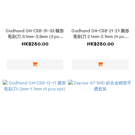
Godhand GH-CSB-31-33 圓形
Godhand GH-CSB-21-27 圓形
彫刻刀 3.1mm-3.3mm (3 pcs
彫刻刀 2.1mm-2.7mm (4 pcs
set)
set)
HK$280.00
HK$280.00