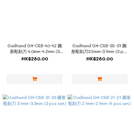
Godhand GH-CSB-40-42 圓
Godhand GH-CSB-35-37 圓
形彫刻刀 4.0mm-4.2mm (3
形彫刻刀3.5mm-3.7mm (3 pcs
pcs set)
set)
HK$280.00
HK$280.00