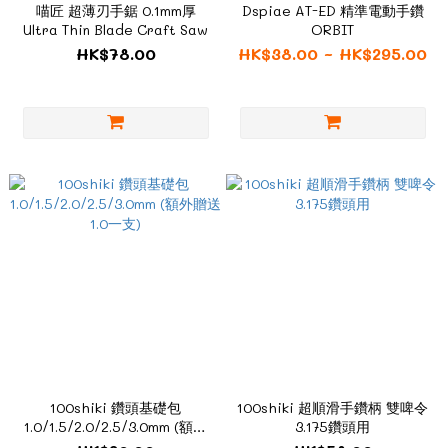
喵匠 超薄刃手鋸 0.1mm厚
Dspiae AT-ED 精準電動手鑽
Ultra Thin Blade Craft Saw
ORBIT
HK$78.00
HK$38.00 ~ HK$295.00
100shiki 鑽頭基礎包
100shiki 超順滑手鑽柄 雙啤令
1.0/1.5/2.0/2.5/3.0mm (額外
3.175鑽頭用
贈送1.0一支)