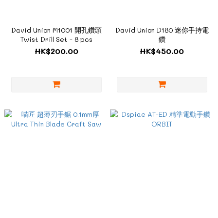
David Union M1001 開孔鑽頭
David Union D180 迷你手持電
Twist Drill Set - 8 pcs
鑽
HK$200.00
HK$450.00