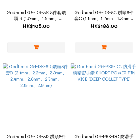
Godhand GH-DB-5B 5件套鑽
Godhand GH-DB-8C 鑽頭8件
頭 B (1.0mm、1.5mm、
套C (1.1mm、1.2mm、1.3mm、
2.0mm、2.5mm、3.0mm)
1.4mm、1.6mm、1.7mm、
HK$105.00
HK$138.00
1.8mm、1.9mm)
Godhand GH-DB-8D 鑽頭8件
Godhand GH-PBS-DC 防滑手