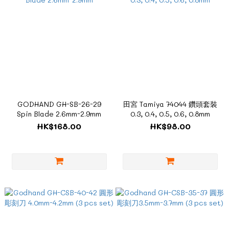
GODHAND GH-SB-26-29
田宮 Tamiya 74044 鑽頭套裝
Spin Blade 2.6mm-2.9mm
0.3, 0.4, 0.5, 0.6, 0.8mm
HK$168.00
HK$98.00