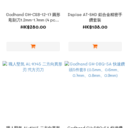
Godhand GH-CSB-12-17 圓形
Dspiae AT-SHD 鋁合金精密手
彫刻刀1.2mm-1.7mm (4 pcs
鑽套裝
set)
HK$280.00
HK$138.00
職人堅気 AL-K145 二方向異形
Godhand GH-DBQ-5A 快速鑽