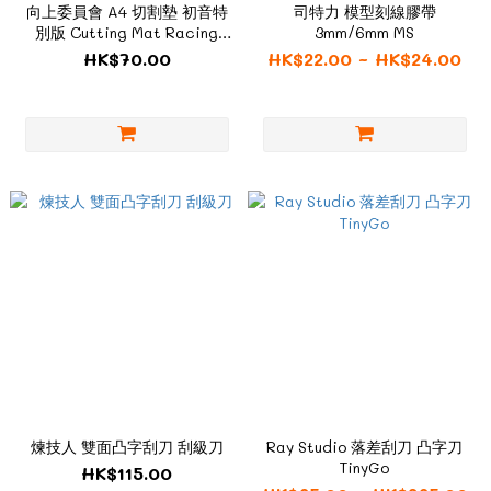
向上委員會 A4 切割墊 初音特
司特力 模型刻線膠帶
別版 Cutting Mat Racing
3mm/6mm MS
Miku 2025Ver.
HK$70.00
HK$22.00 ~ HK$24.00
煉技人 雙面凸字刮刀 刮級刀
Ray Studio 落差刮刀 凸字刀
TinyGo
HK$115.00