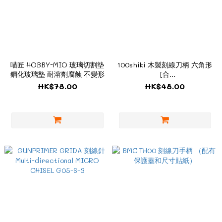
喵匠 HOBBY-MIO 玻璃切割墊
100shiki 木製刻線刀柄 六角形
鋼化玻璃墊 耐溶劑腐蝕 不變形
[合
Madworks/Dspiae/Godhand]
HK$78.00
HK$48.00