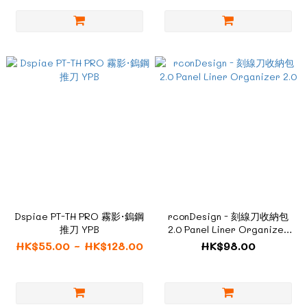
Dspiae PT-TH PRO 霧影·鎢鋼
rconDesign - 刻線刀收納包
推刀 YPB
2.0 Panel Liner Organizer
2.0
HK$55.00 ~ HK$128.00
HK$98.00