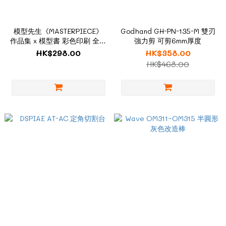
模型先生《MASTERPIECE》
Godhand GH-PN-135-M 雙刃
作品集 x 模型書 彩色印刷 全中
強力剪 可剪6mm厚度
文 普通版
HK$298.00
HK$358.00
HK$468.00