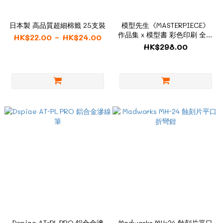
日本製 高品質超細棉籤 25支裝
模型先生《MASTERPIECE》
作品集 x 模型書 彩色印刷 全中
HK$22.00 ~ HK$24.00
文 普通版
HK$298.00
Dspiae AT-PL PRO 鋁合金滲
Madworks MH-24 蝕刻片平口