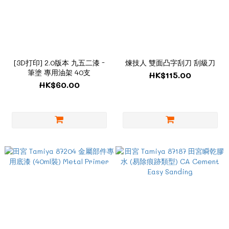
[3D打印] 2.0版本 九五二漆 -
煉技人 雙面凸字刮刀 刮級刀
筆塗 專用油架 40支
HK$115.00
HK$60.00