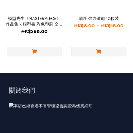
模型先生《MASTERPIECE》
喵匠 強力磁鐵 10粒裝
作品集 x 模型書 彩色印刷 全中
HK$8.00 ~ HK$16.00
文 普通版
HK$298.00
關於我們