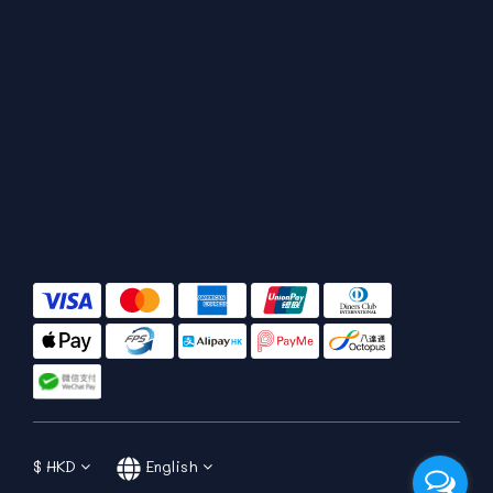
$
HKD
English