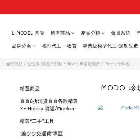
L-MODEL 首頁
所有商品
產品分類
會員系統
品牌分頁
模型代工 - 收費
專業級模型代工-定制改造
全部商品
/
油性漆 (硝基/琺瑯)
/
Modo 摩多製漆所
/
Modo 珍珠色
MODO 
精選商品
🩸🩸6折清貨🩸🩸各款精選
Mr.Hobby 噴罐/Marker
精選“二手”工具
"差少少免運費"專區