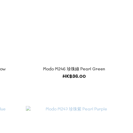
low
Modo M246 珍珠綠 Pearl Green
HK$36.00