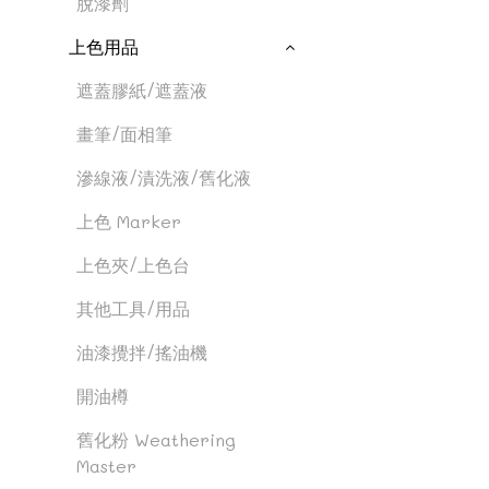
脫漆劑
上色用品
遮蓋膠紙/遮蓋液
畫筆/面相筆
滲線液/漬洗液/舊化液
上色 Marker
上色夾/上色台
其他工具/用品
油漆攪拌/搖油機
開油樽
舊化粉 Weathering
Master