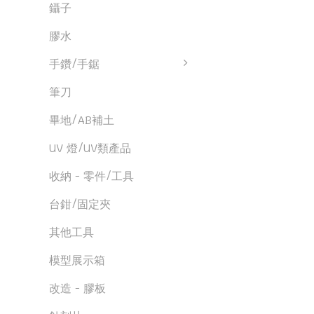
鑷子
膠水
手鑽/手鋸
筆刀
畢地/AB補土
UV 燈/UV類產品
收納 - 零件/工具
台鉗/固定夾
其他工具
模型展示箱
改造 - 膠板