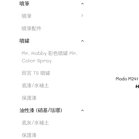
噴筆
噴筆
噴筆配件
噴罐
Mr. Hobby 彩色噴罐 Mr.
Color Spray
田宮 TS 噴罐
Modo M241
底漆/水補土
H
保護漆
油性漆 (硝基/琺瑯)
底灰/水補土
保護漆