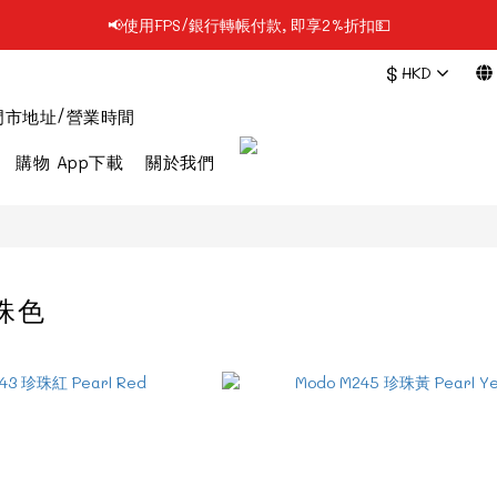
📢使用FPS/銀行轉帳付款, 即享2%折扣💵
📢凡購物滿$199 順豐自提點免運費📦📦
$
HKD
📢凡購物滿$199 順豐自提點免運費📦📦
門市地址/營業時間
購物 App下載
關於我們
珍珠色