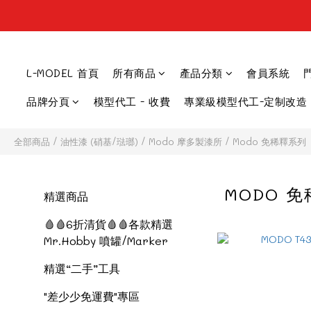
L-MODEL 首頁
所有商品
產品分類
會員系統
品牌分頁
模型代工 - 收費
專業級模型代工-定制改造
全部商品
/
油性漆 (硝基/琺瑯)
/
Modo 摩多製漆所
/
Modo 免稀釋系列
MODO 
精選商品
🩸🩸6折清貨🩸🩸各款精選
Mr.Hobby 噴罐/Marker
精選“二手”工具
"差少少免運費"專區