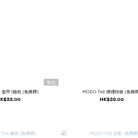
售完
4 盔甲/鐵色 (免稀釋)
MODO T46 煙燻特效 (免稀釋
K$33.00
HK$33.00