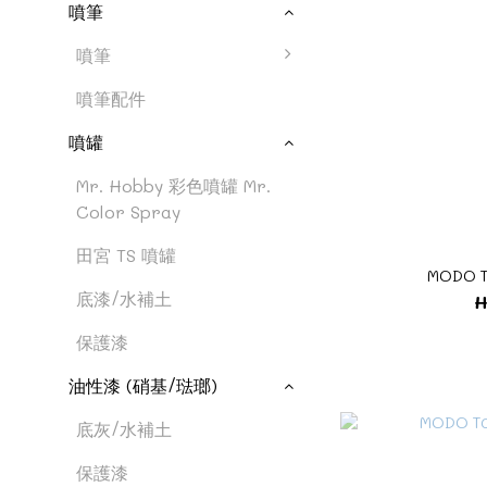
噴筆
噴筆
噴筆配件
噴罐
Mr. Hobby 彩色噴罐 Mr.
Color Spray
田宮 TS 噴罐
MODO 
底漆/水補土
H
保護漆
油性漆 (硝基/琺瑯)
底灰/水補土
保護漆