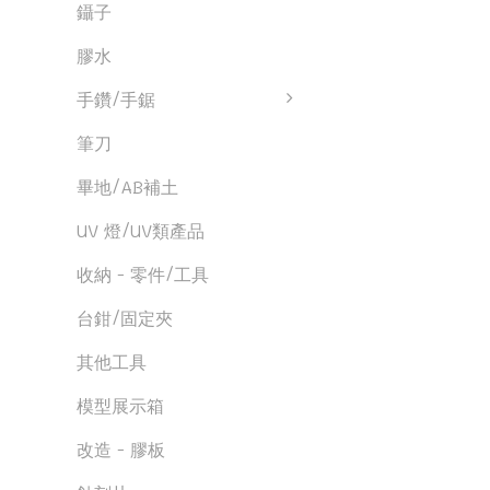
鑷子
膠水
手鑽/手鋸
筆刀
畢地/AB補土
UV 燈/UV類產品
收納 - 零件/工具
台鉗/固定夾
其他工具
模型展示箱
改造 - 膠板