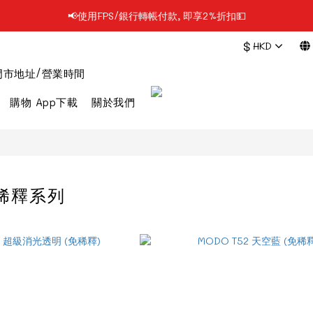
📢使用FPS/銀行轉帳付款, 即享2%折扣💵
📢凡購物滿$199 順豐自提點免運費📦📦
$
HKD
📢凡購物滿$199 順豐自提點免運費📦📦
門市地址/營業時間
購物 App下載
關於我們
免稀釋系列