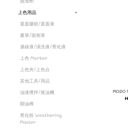
脫漆劑
上色用品
遮蓋膠紙/遮蓋液
畫筆/面相筆
滲線液/漬洗液/舊化液
上色 Marker
上色夾/上色台
其他工具/用品
MODO 
油漆攪拌/搖油機
H
開油樽
舊化粉 Weathering
Master