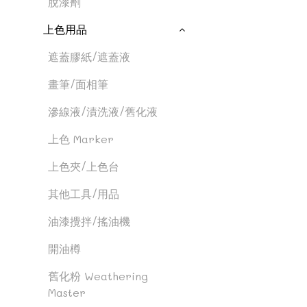
脫漆劑
上色用品
遮蓋膠紙/遮蓋液
畫筆/面相筆
滲線液/漬洗液/舊化液
上色 Marker
上色夾/上色台
其他工具/用品
油漆攪拌/搖油機
開油樽
舊化粉 Weathering
Master