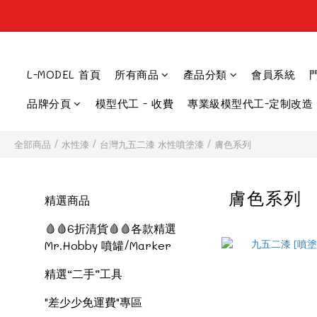
L-MODEL 首頁
所有商品
產品分類
會員系統
品牌分頁
模型代工 - 收費
專業級模型代工-定制改造
全部商品
/
水性漆
/
台灣九五二漆 水性噴塗漆
/
膚色系列
膚色系列
精選商品
🩸🩸6折清貨🩸🩸各款精選
Mr.Hobby 噴罐/Marker
精選“二手”工具
"差少少免運費"專區