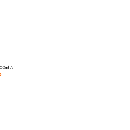
0ml AT
0