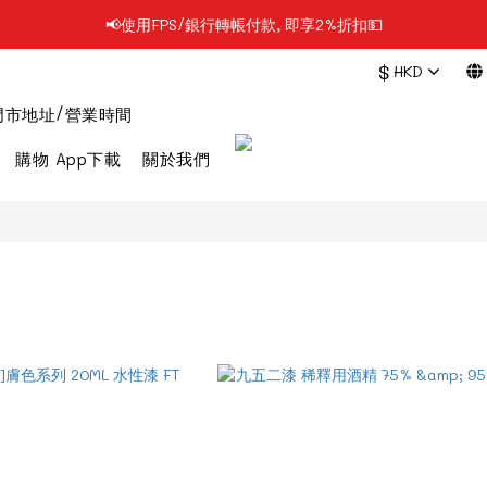
📢使用FPS/銀行轉帳付款, 即享2%折扣💵
📢凡購物滿$199 順豐自提點免運費📦📦
$
HKD
📢凡購物滿$199 順豐自提點免運費📦📦
門市地址/營業時間
購物 App下載
關於我們