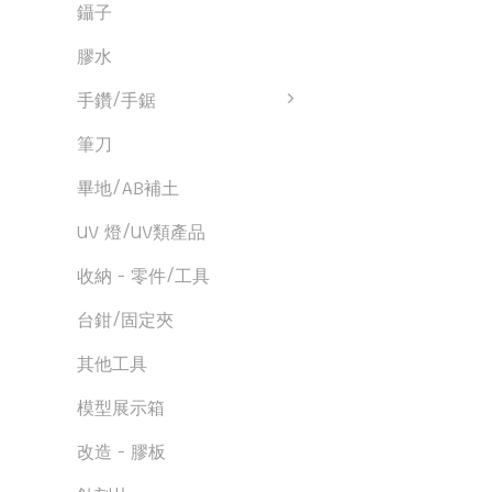
鑷子
膠水
手鑽/手鋸
筆刀
畢地/AB補土
UV 燈/UV類產品
收納 - 零件/工具
台鉗/固定夾
其他工具
模型展示箱
改造 - 膠板