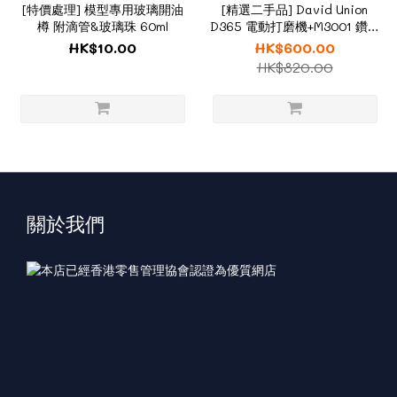
[特價處理] 模型專用玻璃開油
[精選二手品] David Union
樽 附滴管&玻璃珠 60ml
D365 電動打磨機+M3001 鑽頭
套裝
HK$10.00
HK$600.00
HK$820.00
關於我們