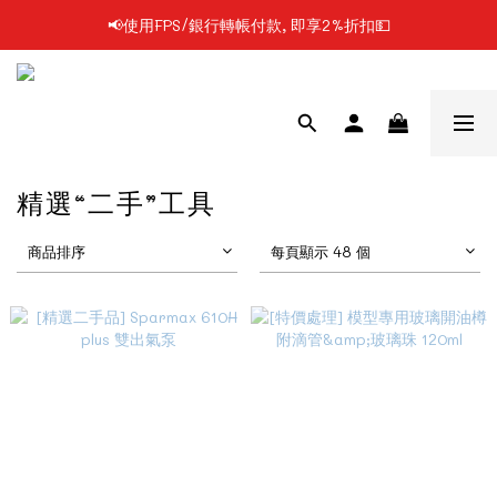
📢使用FPS/銀行轉帳付款, 即享2%折扣💵
📢凡購物滿$199 順豐自提點免運費📦📦
📢凡購物滿$199 順豐自提點免運費📦📦
精選“二手”工具
商品排序
每頁顯示 48 個