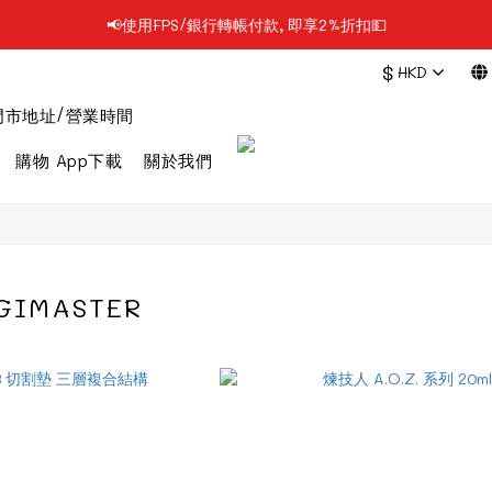
📢使用FPS/銀行轉帳付款, 即享2%折扣💵
📢凡購物滿$199 順豐自提點免運費📦📦
$
HKD
📢凡購物滿$199 順豐自提點免運費📦📦
門市地址/營業時間
購物 App下載
關於我們
GIMASTER