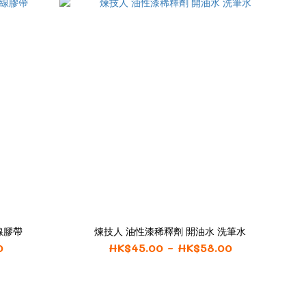
線膠帶
煉技人 油性漆稀釋劑 開油水 洗筆水
0
HK$45.00 ~ HK$58.00