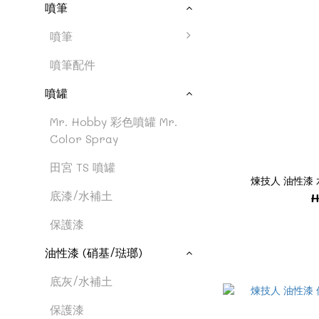
噴筆
噴筆
噴筆配件
噴罐
Mr. Hobby 彩色噴罐 Mr.
Color Spray
田宮 TS 噴罐
煉技人 油性漆 水
底漆/水補土
H
保護漆
油性漆 (硝基/琺瑯)
底灰/水補土
保護漆