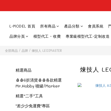
L-MODEL 首頁
所有商品
產品分類
會員系統
品牌分頁
模型代工 - 收費
專業級模型代工-定制改造
全部商品
/
品牌
/
煉技人 LEGIMASTER
煉技人 LE
精選商品
🩸🩸6折清貨🩸🩸各款精選
Mr.Hobby 噴罐/Marker
精選“二手”工具
"差少少免運費"專區