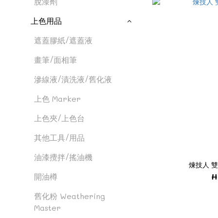
脫漆劑
上色用品
遮蓋膠紙/遮蓋液
畫筆/面相筆
滲線液/漬洗液/舊化液
上色 Marker
上色夾/上色台
其他工具/用品
油漆攪拌/搖油機
煉技人 
H
開油樽
舊化粉 Weathering
Master