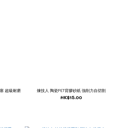
堵塞 超級耐磨
煉技人 陶瓷PET背膠砂紙 強削力自切割
HK$15.00