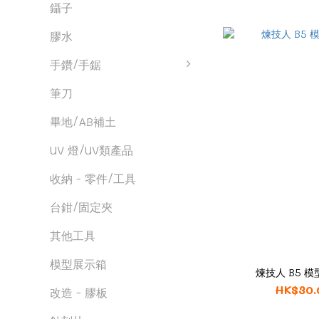
鑷子
膠水
手鑽/手鋸
筆刀
畢地/AB補土
UV 燈/UV類產品
收納 - 零件/工具
台鉗/固定夾
其他工具
模型展示箱
煉技人 B5 模
HK$30.
改造 - 膠板