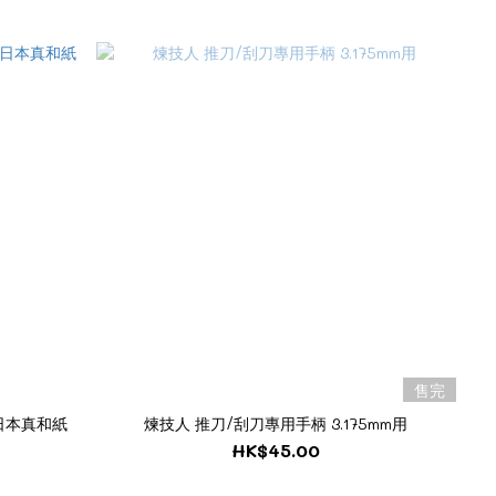
售完
日本真和紙
煉技人 推刀/刮刀專用手柄 3.175mm用
HK$45.00