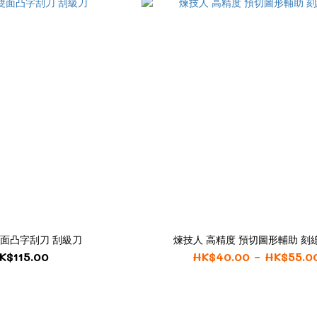
雙面凸字刮刀 刮級刀
煉技人 高精度 預切圖形輔助 刻
K$115.00
HK$40.00 ~ HK$55.0