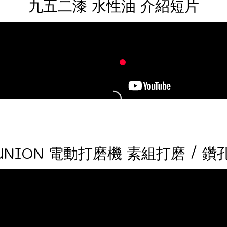
九五二漆 水性油 介紹短片
DUNION 電動打磨機 素組打磨 / 鑽孔