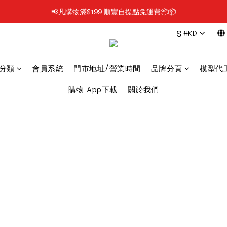
📢凡購物滿$199 順豐自提點免運費📦📦
📢凡購物滿$199 順豐自提點免運費📦📦
$
HKD
📢每日1PM前落單, 最快即日發貨/門市自取🔥
📢使用FPS/銀行轉帳付款, 即享2%折扣💵
分類
會員系統
門市地址/營業時間
品牌分頁
模型代工
📢凡購物滿$199 順豐自提點免運費📦📦
購物 App下載
關於我們