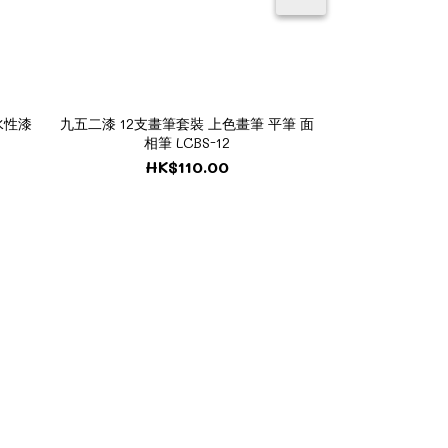
水性漆
九五二漆 12支畫筆套裝 上色畫筆 平筆 面
九五二漆 ARZ-0
相筆 LCBS-12
HK$50.00
HK$110.00