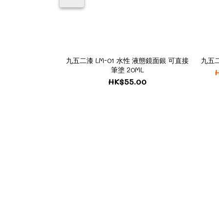
九五二漆 LM-01 水性 液態鏡面銀 可直接
九五二
筆塗 20ML
HK$55.00