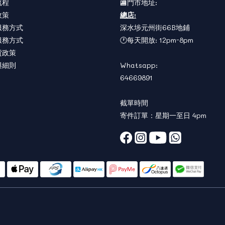
流程
🏬門市地址:
政策
總店:
服務方式
深水埗元州街66B地鋪
服務方式
🕐每天開放: 12pm-8pm
貨政策
與細則
Whatsapp:
64669891
截單時間
寄件訂單：星期一至日 4pm