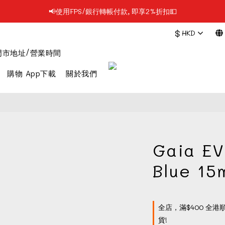
📢使用FPS/銀行轉帳付款, 即享2%折扣💵
📢凡購物滿$199 順豐自提點免運費📦📦
$
HKD
📢凡購物滿$199 順豐自提點免運費📦📦
門市地址/營業時間
購物 App下載
關於我們
Gaia EV
Blue 15
全店，滿$400 全港
貨!