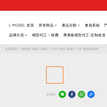
L-MODEL 首頁
所有商品
產品分類
會員系統
品牌分頁
模型代工 - 收費
專業級模型代工-定制改造
全部商品
/
油性漆 (硝基/琺瑯)
/
Gaia 佳亞 油漆
/
EVA 專用色系列
分享到