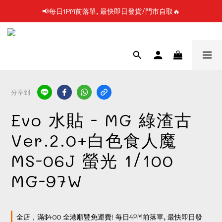
📢每日1PM前落單, 最快即日發貨/門市自取🔥
📢凡購物滿$199 順豐自提點免運費📦📦
📢使用FPS/銀行轉帳付款, 即享2%折扣💵
📢凡購物滿$199 順豐自提點免運費📦📦
分享到
Evo 水貼 - MG 綠渣古
Ver.2.0+白色食人魔
MS-06J 螢光 1/100
MG-97W
全店，滿$400 全港順豐免運費! 每日4PM前落單, 最快即日發