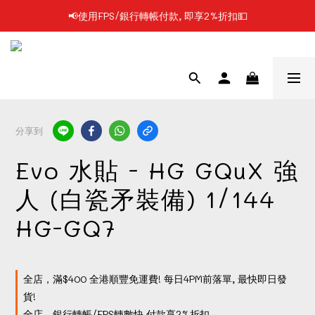
📢使用FPS/銀行轉帳付款, 即享2%折扣💵
📢凡購物滿$199 順豐自提點免運費📦📦
📢凡購物滿$199 順豐自提點免運費📦📦
分享到
Evo 水貼 - HG GQuX 強
人 (白瓷矛裝備) 1/144
HG-GQ7
全店，滿$400 全港順豐免運費! 每日4PM前落單, 最快即日發
貨!
全店，銀行轉帳/FPS轉數快 付款享2%折扣