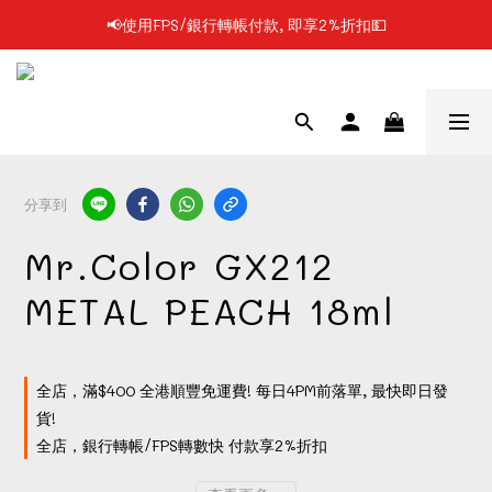
📢使用FPS/銀行轉帳付款, 即享2%折扣💵
📢凡購物滿$199 順豐自提點免運費📦📦
📢凡購物滿$199 順豐自提點免運費📦📦
分享到
Mr.Color GX212
METAL PEACH 18ml
全店，滿$400 全港順豐免運費! 每日4PM前落單, 最快即日發
貨!
全店，銀行轉帳/FPS轉數快 付款享2%折扣