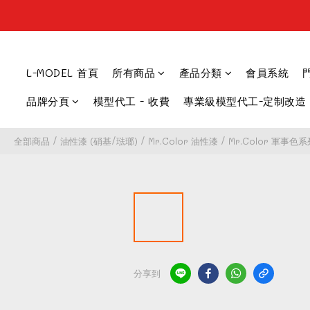
L-MODEL 首頁
所有商品
產品分類
會員系統
品牌分頁
模型代工 - 收費
專業級模型代工-定制改造
全部商品
/
油性漆 (硝基/琺瑯)
/
Mr.Color 油性漆
/
Mr.Color 軍事色系
分享到