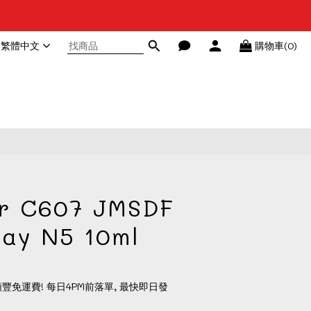
繁體中文
購物車(0)
or C607 JMSDF
ay N5 10ml
順豐免運費! 每日4PM前落單, 最快即日發