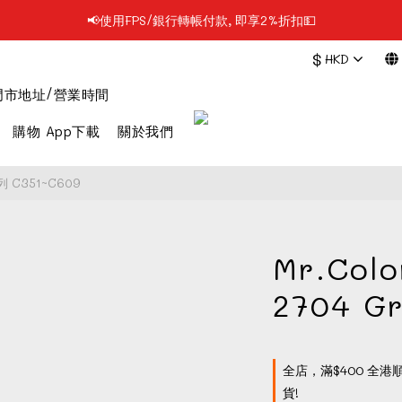
📢使用FPS/銀行轉帳付款, 即享2%折扣💵
📢凡購物滿$199 順豐自提點免運費📦📦
$
HKD
📢凡購物滿$199 順豐自提點免運費📦📦
門市地址/營業時間
購物 App下載
關於我們
列 C351~C609
Mr.Col
2704 Gr
全店，滿$400 全港
貨!