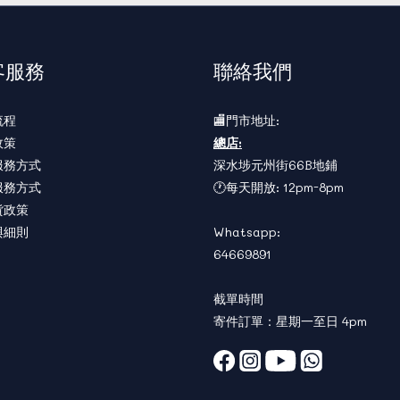
客服務
聯絡我們
流程
🏬門市地址:
政策
總店:
服務方式
深水埗元州街66B地鋪
服務方式
🕐每天開放: 12pm-8pm
貨政策
與細則
Whatsapp:
64669891
截單時間
寄件訂單：星期一至日 4pm