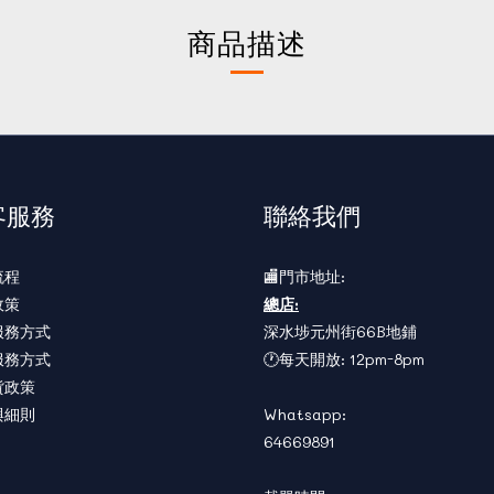
商品描述
客服務
聯絡我們
流程
🏬門市地址:
政策
總店:
服務方式
深水埗元州街66B地鋪
服務方式
🕐每天開放: 12pm-8pm
貨政策
與細則
Whatsapp:
64669891