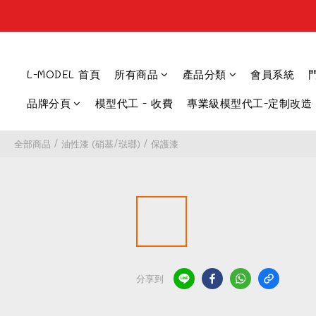
L-MODEL 首頁
所有商品
產品分類
會員系統
品牌分頁
模型代工 - 收費
專業級模型代工-定制改造
全部商品
/
油性漆 (硝基/琺瑯)
/
保護漆
分享到