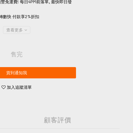
順豐免運費! 每日4PM前落單, 最快即日發
轉數快 付款享2%折扣
查看更多
售完
貨到通知我
加入追蹤清單
顧客評價