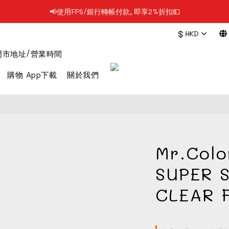
📢使用FPS/銀行轉帳付款, 即享2%折扣💵
📢凡購物滿$199 順豐自提點免運費📦📦
$
HKD
📢凡購物滿$199 順豐自提點免運費📦📦
門市地址/營業時間
購物 App下載
關於我們
Mr.Colo
SUPER 
CLEAR 