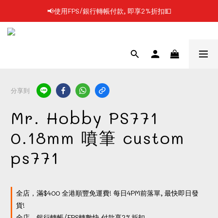
📢使用FPS/銀行轉帳付款, 即享2%折扣💵
📢凡購物滿$199 順豐自提點免運費📦📦
📢凡購物滿$199 順豐自提點免運費📦📦
分享到
Mr. Hobby PS771
0.18mm 噴筆 custom
ps771
全店，滿$400 全港順豐免運費! 每日4PM前落單, 最快即日發
貨!
全店，銀行轉帳/FPS轉數快 付款享2%折扣