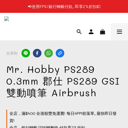
📢使用FPS/銀行轉帳付款, 即享2%折扣💵
📢凡購物滿$199 順豐自提點免運費📦📦
📢凡購物滿$199 順豐自提點免運費📦📦
分享到
Mr. Hobby PS289
0.3mm 郡仕 PS289 GSI
雙動噴筆 Airbrush
全店，滿$400 全港順豐免運費! 每日4PM前落單, 最快即日發
貨!
全店，銀行轉帳/FPS轉數快 付款享2%折扣