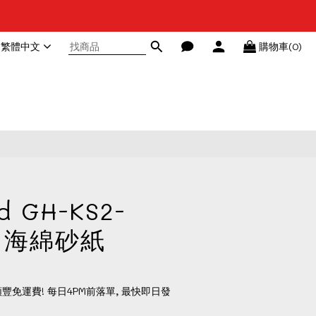
繁體中文
購物車(0)
立即購買
d GH-KS2-
0 海綿砂紙
順豐免運費! 每日4PM前落單, 最快即日發