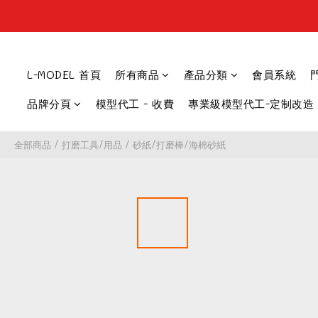
L-MODEL 首頁
所有商品
產品分類
會員系統
品牌分頁
模型代工 - 收費
專業級模型代工-定制改造
全部商品
/
打磨工具/用品
/
砂紙/打磨棒/海棉砂紙