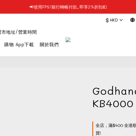
📢凡購物滿$199 順豐自提點免運費📦📦
📢凡購物滿$199 順豐自提點免運費📦📦
$
HKD
門市地址/營業時間
購物 App下載
關於我們
Godhan
KB400
全店，滿$400 全港
貨!