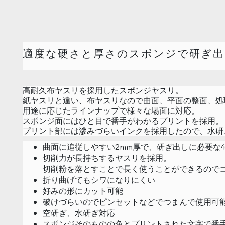
適度な硬さと厚さのスポンジで研ぎ出
高耐久布ヤスリを採用したスポンジヤスリ。
紙ヤスリと違い、布ヤスリなので曲面、平面の整面、処
用途に応じたラインナップで様々な場面に対応。
スポンジ面にはひと目で番手がわかるプリントを採用。
プリント部には滲みづらいインクを採用したので、水研
曲面に追従しやすい2mm厚で、研ぎ出しに必要な4
切削力が長持ちするヤスリを採用。
切削粉を落とすことで長く使うことができるので
折り曲げてもシワになりにくい
好みの形にカット可能
破けづらいのでピンセットなどでつまんで使用可
空研ぎ、水研ぎ対応
スポンジそのものの色とプリントされた文字で番