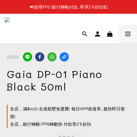
📢使用FPS/銀行轉帳付款, 即享2%折扣💵
📢凡購物滿$199 順豐自提點免運費📦📦
📢凡購物滿$199 順豐自提點免運費📦📦
分享到
Gaia DP-01 Piano
Black 50ml
全店，滿$400 全港順豐免運費! 每日4PM前落單, 最快即日發
貨!
全店，銀行轉帳/FPS轉數快 付款享2%折扣