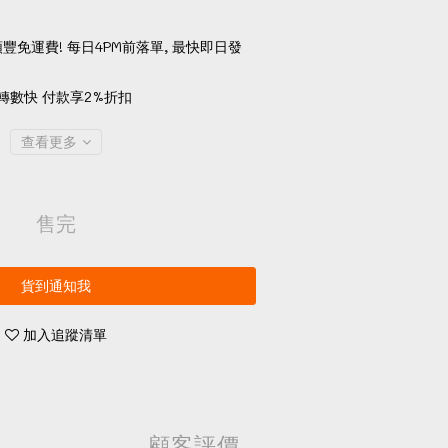
順豐免運費! 每日4PM前落單, 最快即日發
轉數快 付款享2%折扣
查看更多
售完
貨到通知我
加入追蹤清單
顧客評價