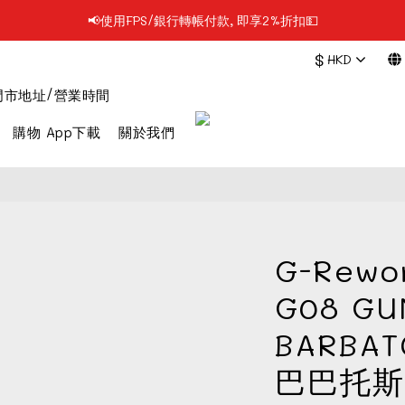
📢使用FPS/銀行轉帳付款, 即享2%折扣💵
📢凡購物滿$199 順豐自提點免運費📦📦
$
HKD
📢凡購物滿$199 順豐自提點免運費📦📦
門市地址/營業時間
購物 App下載
關於我們
G-Rewo
G08 G
BARBAT
巴巴托斯