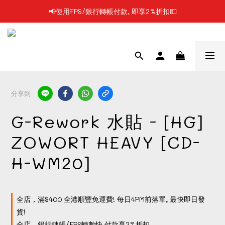
📢使用FPS/銀行轉帳付款, 即享2%折扣💵
📢凡購物滿$199 順豐自提點免運費📦📦
📢凡購物滿$199 順豐自提點免運費📦📦
分享到
G-Rework 水貼 - [HG]
ZOWORT HEAVY [CD-
H-WM20]
全店，滿$400 全港順豐免運費! 每日4PM前落單, 最快即日發
貨!
全店，銀行轉帳/FPS轉數快 付款享2%折扣