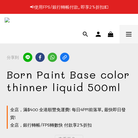
📢使用FPS/銀行轉帳付款, 即享2%折扣💵
📢凡購物滿$199 順豐自提點免運費📦📦
📢凡購物滿$199 順豐自提點免運費📦📦
分享到
Born Paint Base color
thinner liquid 500ml
全店，滿$400 全港順豐免運費! 每日4PM前落單, 最快即日發
貨!
全店，銀行轉帳/FPS轉數快 付款享2%折扣