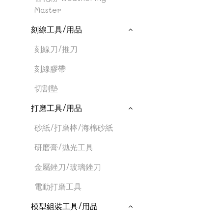
Master
刻線工具/用品
刻線刀/推刀
刻線膠帶
切割墊
打磨工具/用品
砂紙/打磨棒/海棉砂紙
研磨膏/抛光工具
金屬銼刀/玻璃銼刀
電動打磨工具
模型組裝工具/用品