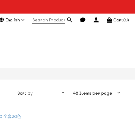
English
Cart(0)
Sort by
48 Items per page