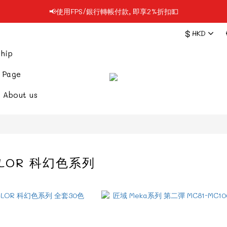
📢使用FPS/銀行轉帳付款, 即享2%折扣💵
📢凡購物滿$199 順豐自提點免運費📦📦
$
HKD
📢凡購物滿$199 順豐自提點免運費📦📦
hip
 Page
About us
OLOR 科幻色系列