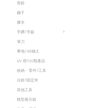
剪鉗
鑷子
膠水
手鑽/手鋸
筆刀
畢地/AB補土
UV 燈/UV類產品
收納 - 零件/工具
台鉗/固定夾
其他工具
模型展示箱