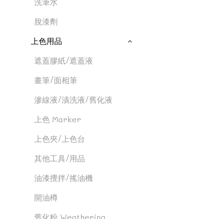
洗筆水
脫漆劑
上色用品
遮蓋膠紙/遮蓋液
畫筆/面相筆
滲線液/漬洗液/舊化液
上色 Marker
上色夾/上色台
其他工具/用品
油漆攪拌/搖油機
開油樽
舊化粉 Weathering