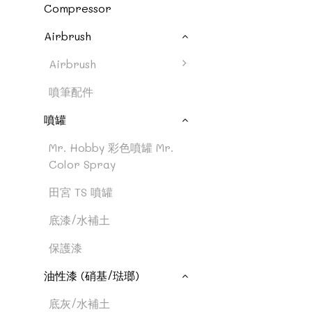
Compressor
Airbrush
Airbrush
噴筆配件
噴罐
Mr. Hobby 彩色噴罐 Mr.
Color Spray
田宮 TS 噴罐
底漆/水補土
保護漆
油性漆 (硝基/琺瑯)
底灰/水補土