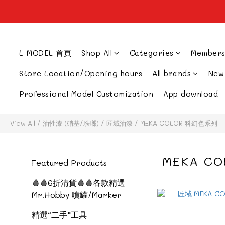
L-MODEL 首頁
Shop All
Categories
Members
Store Location/Opening hours
All brands
New
Professional Model Customization
App download
View All
/
油性漆 (硝基/琺瑯)
/
匠域油漆
/
MEKA COLOR 科幻色系列
MEKA C
Featured Products
🩸🩸6折清貨🩸🩸各款精選
Mr.Hobby 噴罐/Marker
精選“二手”工具