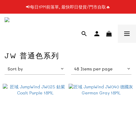
📢每日1PM前落單, 最快即日發貨/門市自取🔥
📢凡購物滿$199 順豐自提點免運費📦📦
📢使用FPS/銀行轉帳付款, 即享2%折扣💵
📢凡購物滿$199 順豐自提點免運費📦📦
JW 普通色系列
Sort by
48 Items per page