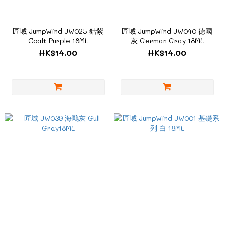
匠域 JumpWind JW025 鈷紫
匠域 JumpWind JW040 德國
Coalt Purple 18ML
灰 German Gray 18ML
HK$14.00
HK$14.00