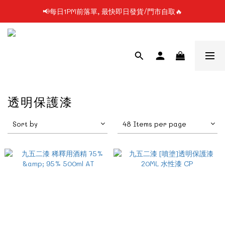
📢每日1PM前落單, 最快即日發貨/門市自取🔥
📢凡購物滿$199 順豐自提點免運費📦📦
📢使用FPS/銀行轉帳付款, 即享2%折扣💵
📢凡購物滿$199 順豐自提點免運費📦📦
透明保護漆
Sort by
48 Items per page