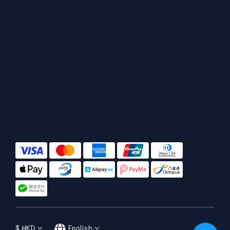
$
HKD
English