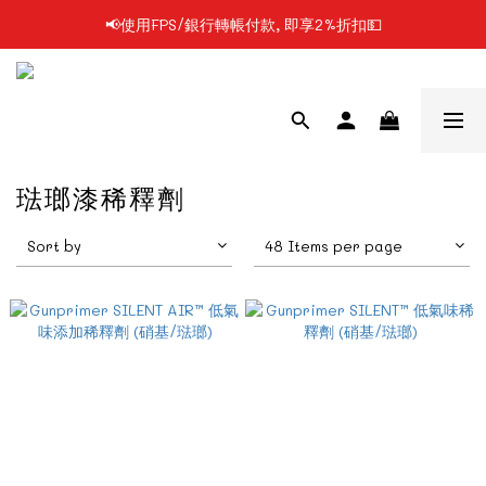
📢使用FPS/銀行轉帳付款, 即享2%折扣💵
📢凡購物滿$199 順豐自提點免運費📦📦
📢凡購物滿$199 順豐自提點免運費📦📦
琺瑯漆稀釋劑
Sort by
48 Items per page