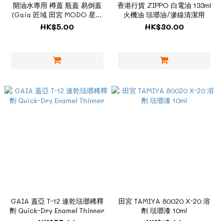
開油水專用 樽蓋 瓶蓋 易倒蓋
香港行貨 ZIPPO 白電油 133ml
(Gaia 匠域 田宮 MODO 星影
火機油 琺瑯油/滲線清潔用
合用)
HK$5.00
HK$30.00
GAIA 蓋亞 T-12 速乾琺瑯稀釋
田宮 TAMIYA 80020 X-20 溶
劑 Quick-Dry Enamel Thinner
劑 琺瑯漆 10ml