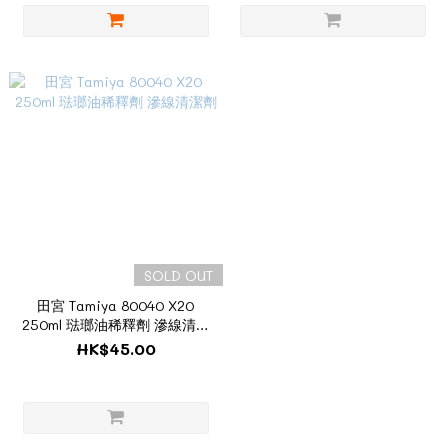
SOLD OUT
田宮 Tamiya 80040 X20
250ml 琺瑯油稀釋劑 滲線清潔
劑
HK$45.00