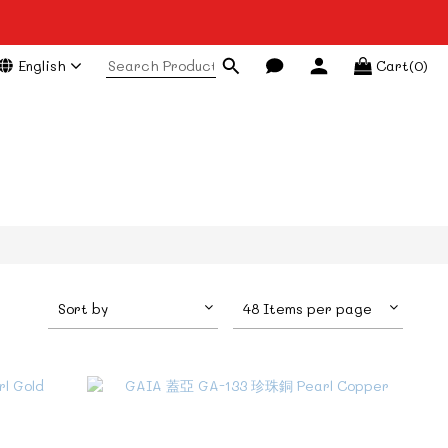
English
Cart(0)
Sort by
48 Items per page