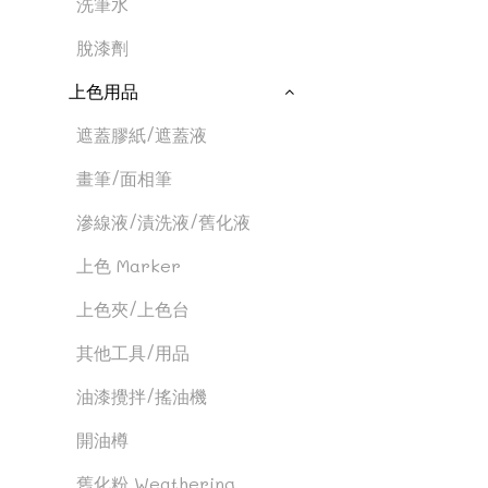
洗筆水
脫漆劑
上色用品
遮蓋膠紙/遮蓋液
畫筆/面相筆
滲線液/漬洗液/舊化液
上色 Marker
上色夾/上色台
其他工具/用品
油漆攪拌/搖油機
開油樽
舊化粉 Weathering