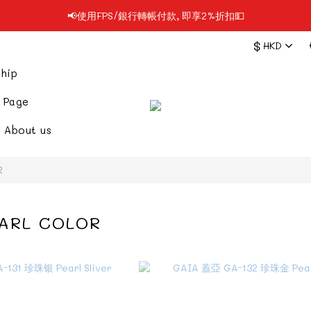
📢使用FPS/銀行轉帳付款, 即享2%折扣💵
📢凡購物滿$199 順豐自提點免運費📦📦
$
HKD
📢凡購物滿$199 順豐自提點免運費📦📦
hip
 Page
About us
R
ARL COLOR