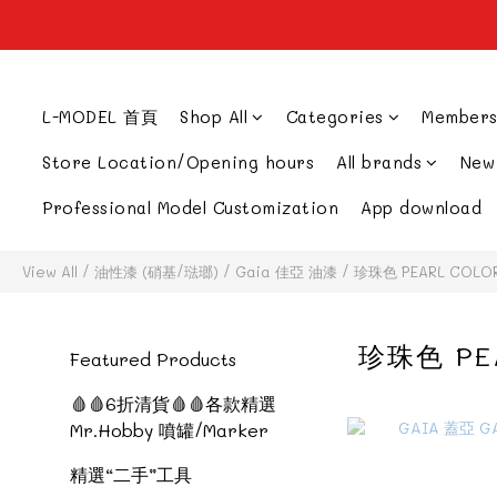
L-MODEL 首頁
Shop All
Categories
Members
Store Location/Opening hours
All brands
New
Professional Model Customization
App download
View All
/
油性漆 (硝基/琺瑯)
/
Gaia 佳亞 油漆
/
珍珠色 PEARL COLO
珍珠色 PE
Featured Products
🩸🩸6折清貨🩸🩸各款精選
Mr.Hobby 噴罐/Marker
精選“二手”工具