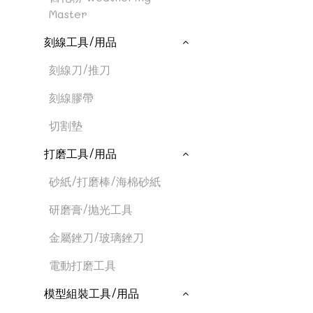
Master
刻線工具/用品
刻線刀/推刀
刻線膠帶
切割墊
打磨工具/用品
砂紙/打磨棒/海棉砂紙
研磨膏/抛光工具
金屬銼刀/玻璃銼刀
電動打磨工具
模型組裝工具/用品