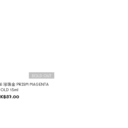
SOLD OUT
36 珍珠金 PRISM MAGENTA
OLD 15ml
K$37.00