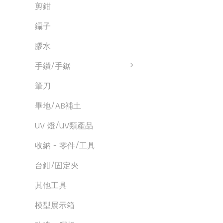
剪鉗
鑷子
膠水
手鑽/手鋸
筆刀
畢地/AB補土
UV 燈/UV類產品
收納 - 零件/工具
台鉗/固定夾
其他工具
模型展示箱