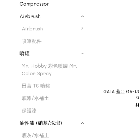
Compressor
Airbrush
Airbrush
噴筆配件
噴罐
Mr. Hobby 彩色噴罐 Mr.
Color Spray
田宮 TS 噴罐
GAIA 蓋亞 GA-1
G
底漆/水補土
H
保護漆
油性漆 (硝基/琺瑯)
底灰/水補土