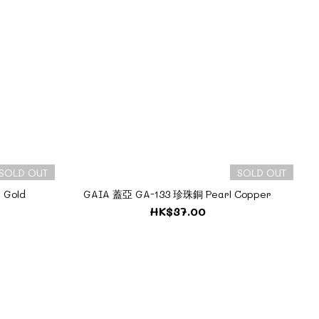
SOLD OUT
SOLD OUT
 Gold
GAIA 蓋亞 GA-133 珍珠銅 Pearl Copper
HK$37.00