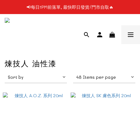
📢每日1PM前落單, 最快即日發貨/門市自取🔥
📢凡購物滿$199 順豐自提點免運費📦📦
📢使用FPS/銀行轉帳付款, 即享2%折扣💵
📢凡購物滿$199 順豐自提點免運費📦📦
煉技人 油性漆
Sort by
48 Items per page