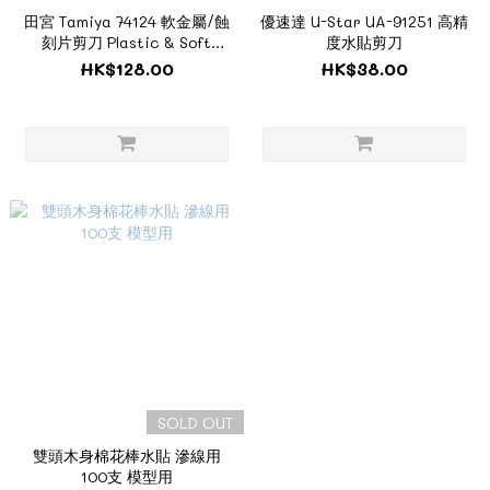
田宮 Tamiya 74124 軟金屬/蝕
優速達 U-Star UA-91251 高精
刻片剪刀 Plastic & Soft
度水貼剪刀
Metal Scissors
HK$128.00
HK$38.00
SOLD OUT
雙頭木身棉花棒水貼 滲線用
100支 模型用