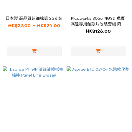
日本製 高品質超細棉籤 25支裝
Madworks S058 MGSD 獵魔
高達專用蝕刻片改裝套組 附水
HK$22.00 ~ HK$24.00
貼
HK$128.00