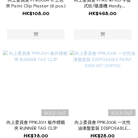
夾 Paint Clip Master (6 pcs.)
式吹/吸廛機 Handy
CleanerCYCLONE Racing
HK$108.00
HK$468.00
Miku 2024 Ver.
SOLD OUT
SOLD OUT
向上委員會 PMKJ011 板件標籤
向上委員會 PMKJ006 一次性
夾 RUNNER TAG CLIP
油漆盤套裝 DISPOSABLE
PAINT DISH SET (24PCS)
HK$78.00
HK$28.00