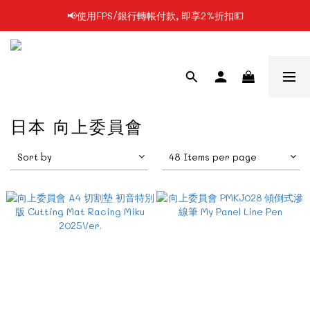
📢使用FPS/銀行轉帳付款, 即享2%折扣💵
📢凡購物滿$199 順豐自提點免運費📦📦
📢凡購物滿$199 順豐自提點免運費📦📦
日本 向上委員會
Sort by
48 Items per page