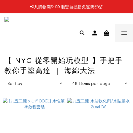
📢凡購物滿$199 順豐自提點免運費📦📦
📢凡購物滿$199 順豐自提點免運費📦📦
📢每日1PM前落單, 最快即日發貨/門市自取🔥
📢使用FPS/銀行轉帳付款, 即享2%折扣💵
📢凡購物滿$199 順豐自提點免運費📦📦
【 NYC 從零開始玩模型 】手把手
教你手塗高達 ｜ 海綿大法
Sort by
48 Items per page