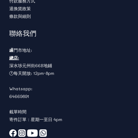
付款服務方式
退換貨政策
條款與細則
聯絡我們
🏬門市地址:
總店:
深水埗元州街66B地鋪
🕐每天開放: 12pm-8pm
Whatsapp:
64669891
截單時間
寄件訂單：星期一至日 4pm