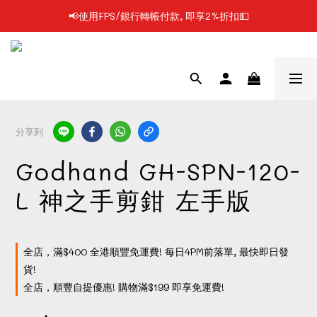
📢使用FPS/銀行轉帳付款, 即享2%折扣💵
📢凡購物滿$199 順豐自提點免運費📦📦
📢凡購物滿$199 順豐自提點免運費📦📦
分享到
Godhand GH-SPN-120-
L 神之手剪鉗 左手版
全店，滿$400 全港順豐免運費! 每日4PM前落單, 最快即日發
貨!
全店，順豐自提優惠! 購物滿$199 即享免運費!