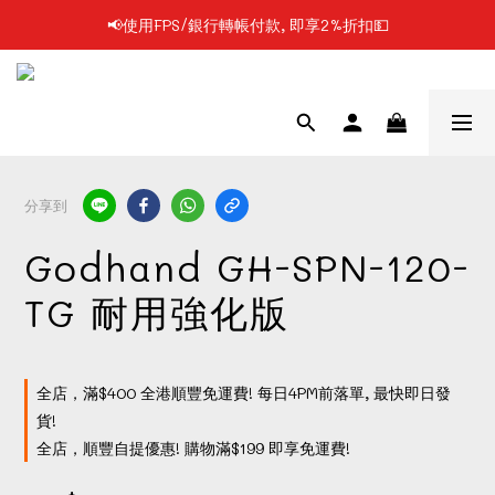
📢使用FPS/銀行轉帳付款, 即享2%折扣💵
📢凡購物滿$199 順豐自提點免運費📦📦
📢凡購物滿$199 順豐自提點免運費📦📦
分享到
Godhand GH-SPN-120-
TG 耐用強化版
全店，滿$400 全港順豐免運費! 每日4PM前落單, 最快即日發
貨!
全店，順豐自提優惠! 購物滿$199 即享免運費!