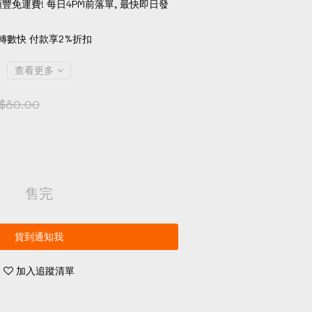
順豐免運費! 每日4PM前落單, 最快即日發
轉數快 付款享2%折扣
查看更多
$80.00
售完
貨到通知我
加入追蹤清單