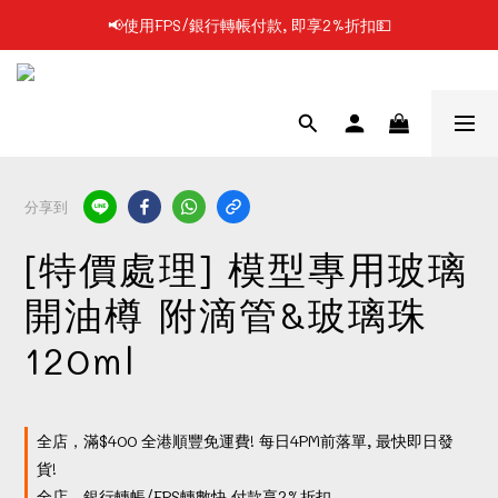
📢使用FPS/銀行轉帳付款, 即享2%折扣💵
📢凡購物滿$199 順豐自提點免運費📦📦
📢凡購物滿$199 順豐自提點免運費📦📦
分享到
[特價處理] 模型專用玻璃
開油樽 附滴管&玻璃珠
120ml
全店，滿$400 全港順豐免運費! 每日4PM前落單, 最快即日發
貨!
全店，銀行轉帳/FPS轉數快 付款享2%折扣