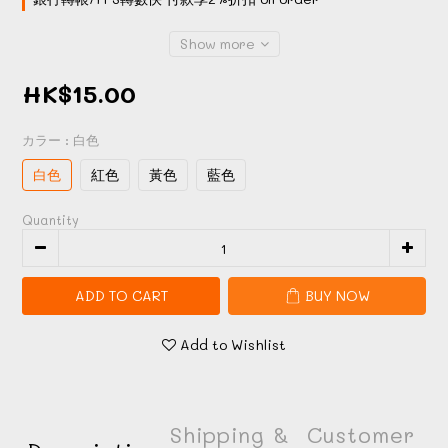
Show more
HK$15.00
カラー
: 白色
白色
紅色
黃色
藍色
Quantity
ADD TO CART
BUY NOW
Add to Wishlist
Shipping &
Customer