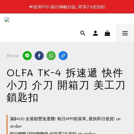
📢使用FPS/銀行轉帳付款, 即享2%折扣💵
📢凡購物滿$199 順豐自提點免運費📦📦
📢凡購物滿$199 順豐自提點免運費📦📦
Share
OLFA TK-4 拆速遞 快件
小刀 介刀 開箱刀 美工刀
鎖匙扣
滿$400 全港順豐免運費! 每日4PM前落單, 最快即日發貨! on
order
銀行轉帳/FPS轉數快 付款享2%折扣 on order